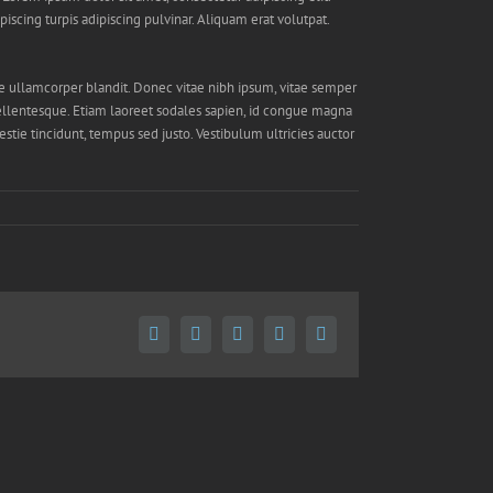
piscing turpis adipiscing pulvinar. Aliquam erat volutpat.
 ullamcorper blandit. Donec vitae nibh ipsum, vitae semper
o pellentesque. Etiam laoreet sodales sapien, id congue magna
stie tincidunt, tempus sed justo. Vestibulum ultricies auctor
Facebook
X
LinkedIn
Pinterest
Email
(necessário
mas
não
publicado)