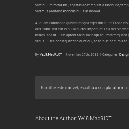
Vestibulum tortor nisi, egestas eget molestie tincidunt, tempu
Vivamus eleifend rhoncus nulla in laoreet.
Aliquam commodo gravida magna eget tincidunt. Fusce nisi a
orci. Nunc sed elit in nulla auctor imperdiet. Ut a nisl sit 
malesuada ut. Class aptent taciti sociosqu ad litora torquent
varius. Fusce consequat tincidunt dui, ac adipiscing turpis ad
By
Ye18.Maq910T
|
Novembro 27th, 2012
|
Categories:
Design
Partilhe este imóvel, escolha a sua plataforma
About the Author:
Ye18.Maq910T