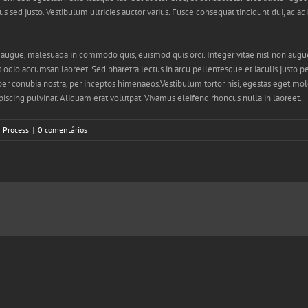
s sed justo. Vestibulum ultricies auctor varius. Fusce consequat tincidunt dui, ac adi
ugue, malesuada in commodo quis, euismod quis orci. Integer vitae nisl non augue
amet odio accumsan laoreet. Sed pharetra lectus in arcu pellentesque et iaculis just
 per conubia nostra, per inceptos himenaeos.Vestibulum tortor nisi, egestas eget mole
ipiscing pulvinar. Aliquam erat volutpat. Vivamus eleifend rhoncus nulla in laoreet.
 Process
|
0 comentários