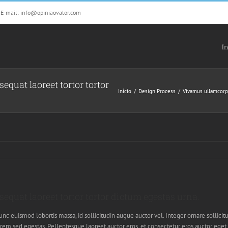
E-mail: info@opiniaovalor.com
In
quat laoreet tortor tortor
Início
Design Process
Vivamus ullamcorpe
quat laoreet tortor tortor dictum egestas urna.
nc euismod lobortis massa, id sollicitudin augue auctor vel. Integer ornare sollicit
rem sed egestas. Pellentesque laoreet auctor eros, et consectetur eros auctor eget.