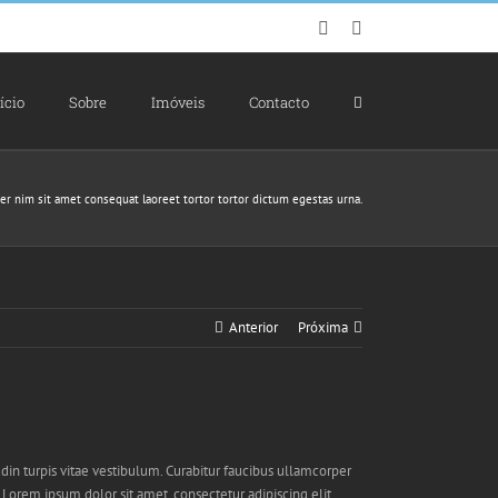
Facebook
Email
(necessário
mas
não
publicado)
ício
Sobre
Imóveis
Contacto
r nim sit amet consequat laoreet tortor tortor dictum egestas urna.
Anterior
Próxima
udin turpis vitae vestibulum. Curabitur faucibus ullamcorper
 Lorem ipsum dolor sit amet, consectetur adipiscing elit.