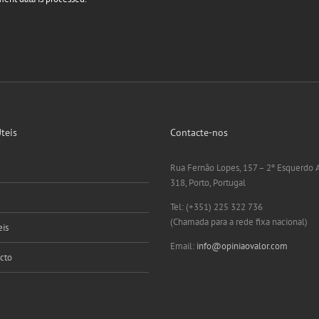
teis
Contacte-nos
Rua Fernão Lopes, 157 – 2º Esquerdo 
318, Porto, Portugal
e
Tel: (+351) 225 322 736
(Chamada para a rede fixa nacional)
is
Email:
info@opiniaovalor.com
cto